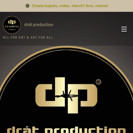
Chcete kapelu, video, merch? Ano, máme!
drát production
A L L F O R A R T & A R T F O R A L L