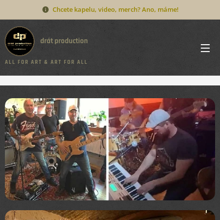
Chcete kapelu, video, merch? Ano, máme!
drát production
A L L F O R A R T & A R T F O R A L L