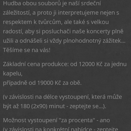
Hudba obou souborů je naší srdeční
záležitostí, a proto ji interpretujeme nejen s
respektem k tvůrcům, ale také s velkou
radostí, aby si posluchači naše koncerty plně
užili a odnášeli si vždy plnohodnotný zážitek...
Těšíme se na vás!
Základní cena produkce: od 12000 Kč za jednu
kapelu,
případně od 19000 Kč za obě.
(v závislosti na délce vystoupení, která může
být až 180 (2x90) minut - zeptejte se...).
Možnost vystoupení "za procenta" - ano
(v závislosti na konkrétní nabídce - zeptejte