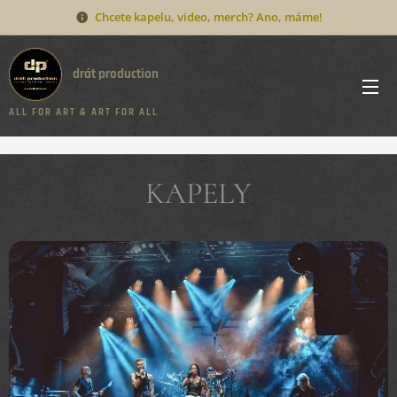
Chcete kapelu, video, merch? Ano, máme!
drát production
A L L F O R A R T & A R T F O R A L L
KAPELY