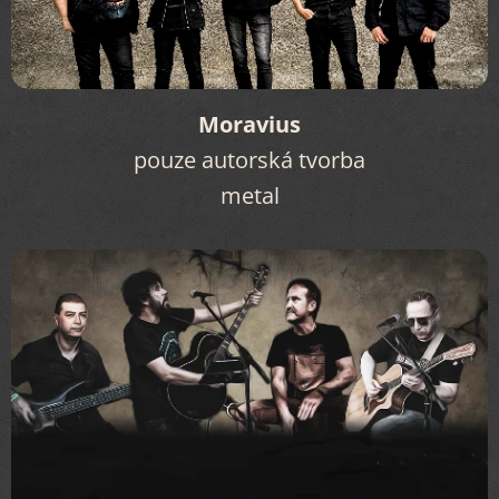
Moravius
pouze autorská tvorba
metal