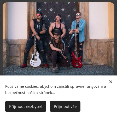
Utopie
Používáme cookies, abychom zajistili správné fungování a
pouze autorská tvorba
bezpečnost našich stránek...
rock
Přijmout nezbytné
Přijmout vše