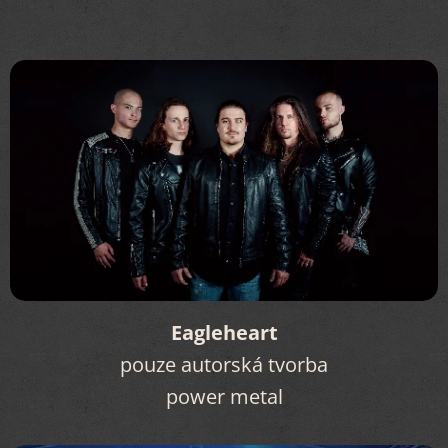
Eagleheart
pouze autorská tvorba
power metal