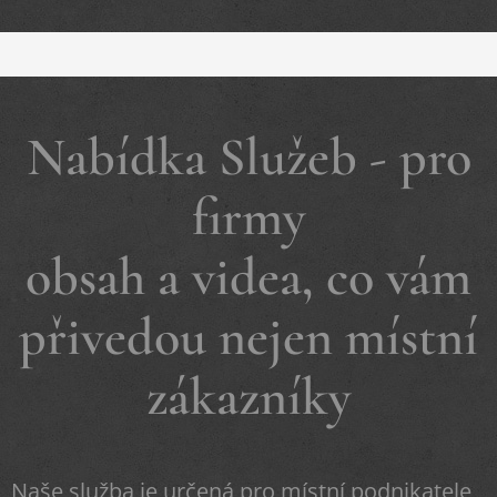
Nabídka Služeb - pro
firmy
obsah a videa, co vám
přivedou nejen místní
zákazníky
Naše služba je určená pro místní podnikatele,