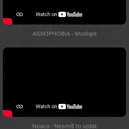
AIDIOPHOBIA - Moshpit
Noaco - Nesmíš to vzdát