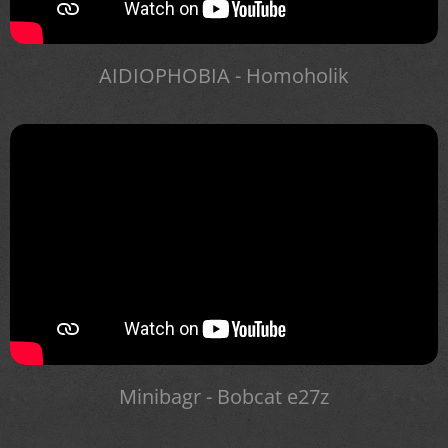
AIDIOPHOBIA - Homoholik
Minibagr - Bobcat e27z