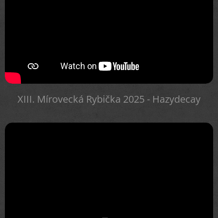
XIII. Mírovecká Rybička 2025 - Hazydecay