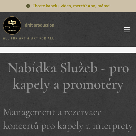
Chcete kapelu, video, merch? Ano, máme!
drát production
A L L F O R A R T & A R T F O R A L L
Nabídka Služeb - pro
kapely a promotéry
Management a rezervace
koncertů pro kapely a interprety