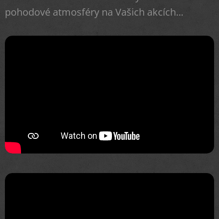
pohodové atmosféry na Vašich akcích...