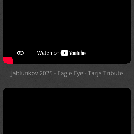
Jablunkov 2025 - Eagle Eye - Tarja Tribute